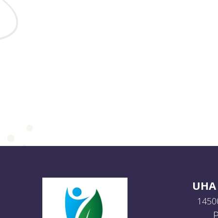
UHA 
14500
P