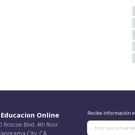
Recibe información e
Educacion Online
 Roscoe Blvd. 4th floor
anorama City, CA,